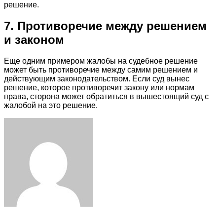
решение.
7. Противоречие между решением
и законом
Еще одним примером жалобы на судебное решение
может быть противоречие между самим решением и
действующим законодательством. Если суд вынес
решение, которое противоречит закону или нормам
права, сторона может обратиться в вышестоящий суд с
жалобой на это решение.
Facebook
Twitter
LinkedIn
Tumblr
Pinterest
Reddit
VKontakte
Odnoklassniki
Skype
WhatsApp
Telegram
Viber
Share
Print
via
Email