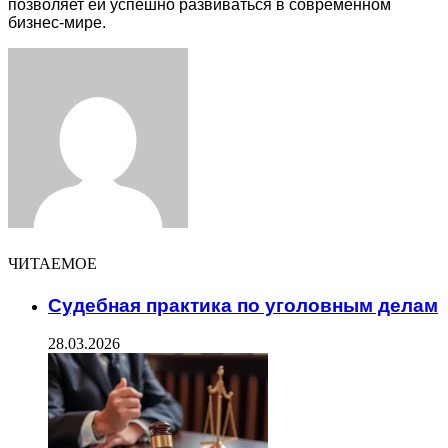
позволяет ей успешно развиваться в современном
бизнес-мире.
Facebook
Twitter
LinkedIn
Tumblr
Pinterest
Reddit
VKontakte
Odnoklassniki
Skype
WhatsApp
Telegram
Viber
Share
Print
via
Email
ЧИТАЕМОЕ
Судебная практика по уголовным делам
28.03.2026